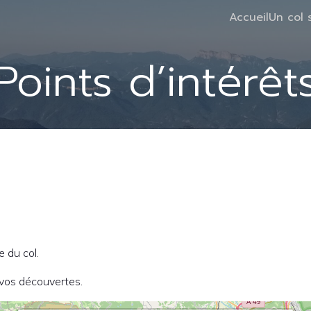
Accueil
Un col 
Points d’intérêt
e du col.
vos découvertes.