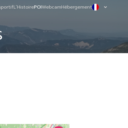
sportif
L’Histoire
POI
Webcam
Hébergement
s