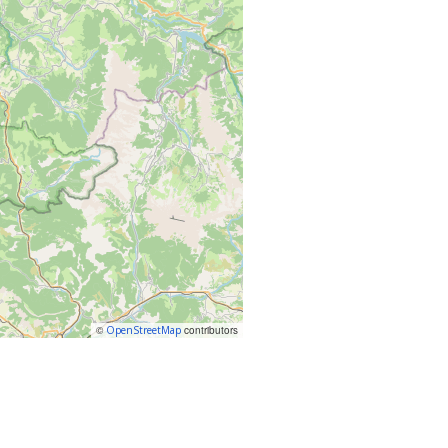
©
OpenStreetMap
contributors