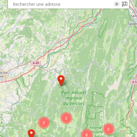
×
2
2
2
8